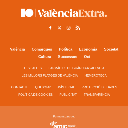
València
Comarques
Política
Economía
Societat
Cultura
Successos
Oci
LES FALLES
FARMÀCIES DE GUÀRDIA A VALÈNCIA
LES MILLORS PLATGES DE VALÈNCIA
HEMEROTECA
CONTACTE
QUI SOM?
AVÍS LEGAL
PROTECCIÓ DE DADES
POLÍTICA DE COOKIES
PUBLICITAT
TRANSPARÈNCIA
Formem part de: