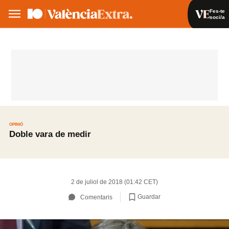
Fes-te
soci/a
Fes-te soci/a
Iniciar sessió
VA
ES
OPINIÓ
Doble vara de medir
2 de juliol de 2018 (01:42 CET)
Guardar
Comentaris