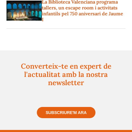
La Biblioteca Valenciana programa
tallers, un escape room i activitats
infantils pel 750 aniversari de Jaume
I
Converteix-te en expert de
l'actualitat amb la nostra
newsletter
Registra't gratuïtament i et mantindrem informat
sempre de tot el que passa a prop teu
SUBSCRIURE'M ARA