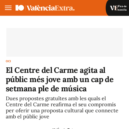
Fes-te
soci/a
Fes-te soci/a
Iniciar sessió
VA
ES
OCI
El Centre del Carme agita al
públic més jove amb un cap de
setmana ple de música
Dues propostes gratuïtes amb les quals el
Centre del Carme reafirma el seu compromís
per oferir una proposta cultural que connecte
amb el públic jove