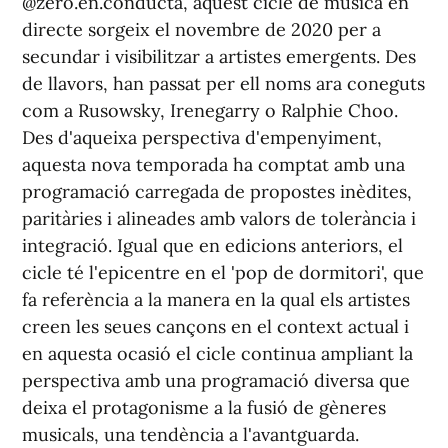
@zero.en.conducta, aquest cicle de música en
directe sorgeix el novembre de 2020 per a
secundar i visibilitzar a artistes emergents. Des
de llavors, han passat per ell noms ara coneguts
com a Rusowsky, Irenegarry o Ralphie Choo.
Des d'aqueixa perspectiva d'empenyiment,
aquesta nova temporada ha comptat amb una
programació carregada de propostes inèdites,
paritàries i alineades amb valors de tolerància i
integració. Igual que en edicions anteriors, el
cicle té l'epicentre en el 'pop de dormitori', que
fa referència a la manera en la qual els artistes
creen les seues cançons en el context actual i
en aquesta ocasió el cicle continua ampliant la
perspectiva amb una programació diversa que
deixa el protagonisme a la fusió de gèneres
musicals, una tendència a l'avantguarda.