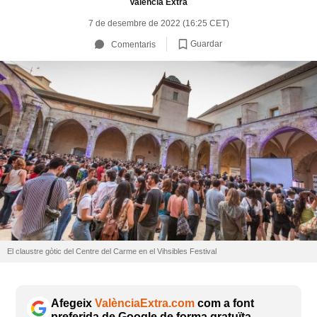
València Extra
7 de desembre de 2022 (16:25 CET)
Guardar
Comentaris
El claustre gòtic del Centre del Carme en el Vihsibles Festival
Afegeix
ValènciaExtra.com
com a font
preferida de Google de forma gratuïta.