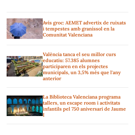
Avís groc: AEMET advertix de ruixats
i tempestes amb graníssol en la
Comunitat Valenciana
València tanca el seu millor curs
educatiu: 57.385 alumnes
participaren en els projectes
municipals, un 3,5% més que l'any
anterior
La Biblioteca Valenciana programa
tallers, un escape room i activitats
infantils pel 750 aniversari de Jaume
I