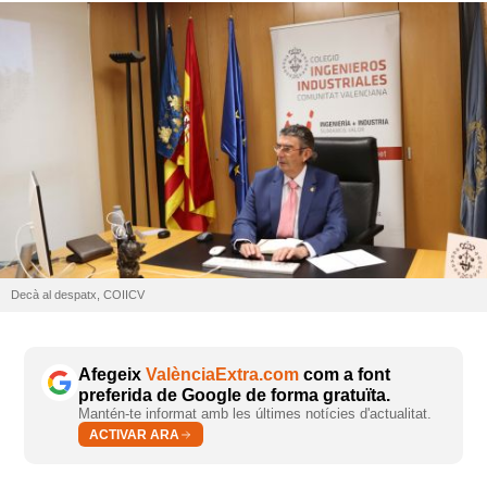
Decà al despatx, COIICV
Afegeix
ValènciaExtra.com
com a font
preferida de Google de forma gratuïta.
Mantén-te informat amb les últimes notícies d'actualitat.
ACTIVAR ARA