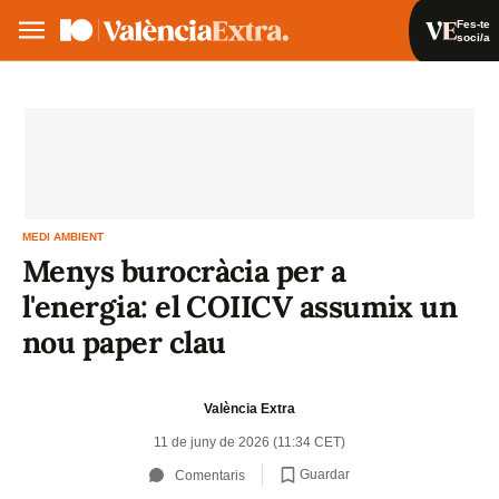
Fes-te
soci/a
Fes-te soci/a
Iniciar sessió
VA
ES
MEDI AMBIENT
Menys burocràcia per a
l'energia: el COIICV assumix un
nou paper clau
València Extra
11 de juny de 2026 (11:34 CET)
Guardar
Comentaris