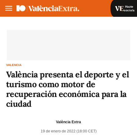
Hazte
socio/a
Hazte socio/a
Iniciar sesión
VA
ES
VALENCIA
València presenta el deporte y el
turismo como motor de
recuperación económica para la
ciudad
València Extra
19 de enero de 2022 (18:00 CET)