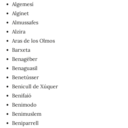
Algemesí
Alginet
Almussafes
Alzira
Aras de los Olmos
Barxeta
Benagéber
Benaguasil
Benetússer
Benicull de Xúquer
Benifaió
Benimodo
Benimuslem
Beniparrell