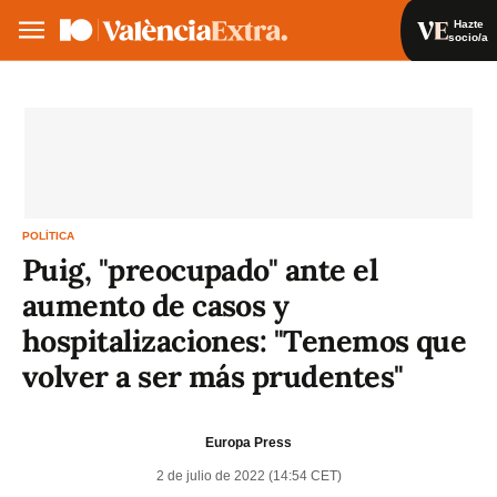
Hazte
socio/a
Hazte socio/a
Iniciar sesión
VA
ES
POLÍTICA
Puig, "preocupado" ante el
aumento de casos y
hospitalizaciones: "Tenemos que
volver a ser más prudentes"
Europa Press
2 de julio de 2022 (14:54 CET)