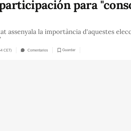
 participación para "cons
itat assenyala la importància d'aquestes ele
"
Guardar
54 CET)
Comentarios