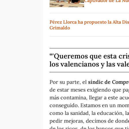
Captivador de La Nu
Pérez Llorca ha propuesto la Alta Dis
Grimaldo
'Queremos que esta cris
los valencianos y las val
Por su parte, el
síndic de Compro
de estar meses exigiendo que pa
más contamina, llegar a este ac
conseguido. Estamos en un momen
como la sanidad, la educación, la
pedir mejoras, decimos de donde
de los ricos, de los bancos que t