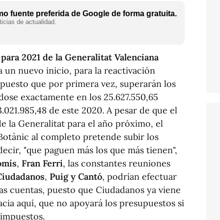
o fuente preferida de Google de forma gratuita.
icias de actualidad.
para 2021 de la Generalitat Valenciana
 un nuevo inicio, para la reactivación
 puesto que por primera vez, superarán los
ndose exactamente en los 25.627.550,65
3.021.985,48 de este 2020. A pesar de que el
e la Generalitat para el año próximo, el
 Botànic al completo pretende subir los
 decir, "que paguen más los que más tienen",
omís
,
Fran Ferri
, las constantes reuniones
Ciudadanos
,
Puig y Cantó
, podrían efectuar
ras cuentas, puesto que Ciudadanos ya viene
cia aquí, que no apoyará los presupuestos si
 impuestos.