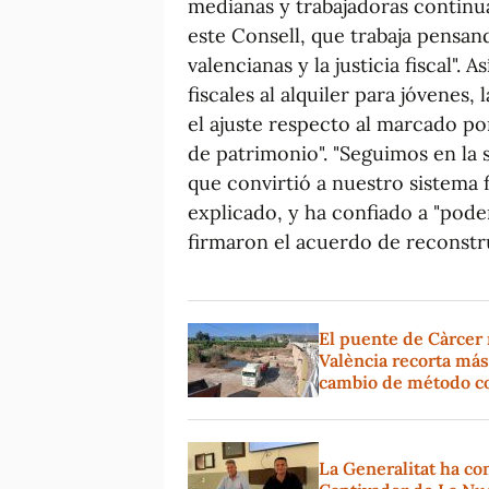
medianas y trabajadoras continua
este Consell, que trabaja pensand
valencianas y la justicia fiscal"
fiscales al alquiler para jóvenes
el ajuste respecto al marcado p
de patrimonio". "Seguimos en la s
que convirtió a nuestro sistema f
explicado, y ha confiado a "pode
firmaron el acuerdo de reconstru
El puente de Càrcer r
València recorta más
cambio de método co
La Generalitat ha co