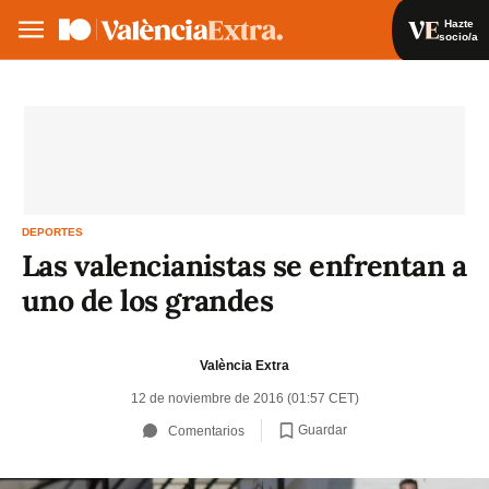
Hazte
socio/a
Hazte socio/a
Iniciar sesión
VA
ES
DEPORTES
Las valencianistas se enfrentan a
uno de los grandes
València Extra
12 de noviembre de 2016 (01:57 CET)
Guardar
Comentarios