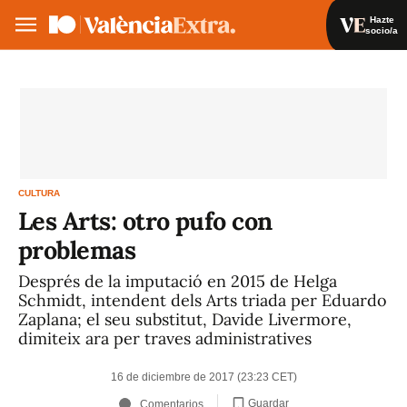
Hazte
socio/a
Hazte socio/a
Iniciar sesión
VA
ES
CULTURA
Les Arts: otro pufo con
problemas
Després de la imputació en 2015 de Helga
Schmidt, intendent dels Arts triada per Eduardo
Zaplana; el seu substitut, Davide Livermore,
dimiteix ara per traves administratives
16 de diciembre de 2017 (23:23 CET)
Guardar
Comentarios