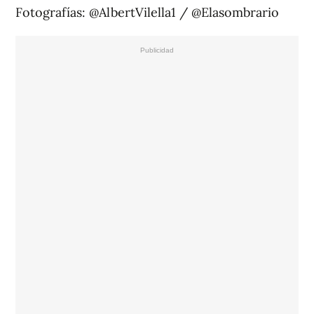
Fotografías: @AlbertVilella1 / @Elasombrario