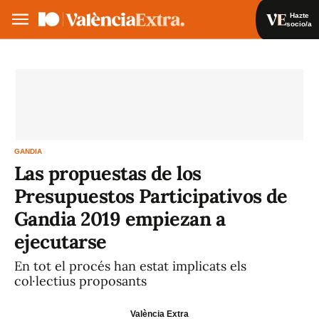
Hazte
socio/a
Hazte socio/a
Iniciar sesión
VA
ES
GANDIA
Las propuestas de los
Presupuestos Participativos de
Gandia 2019 empiezan a
ejecutarse
En tot el procés han estat implicats els
col·lectius proposants
València Extra