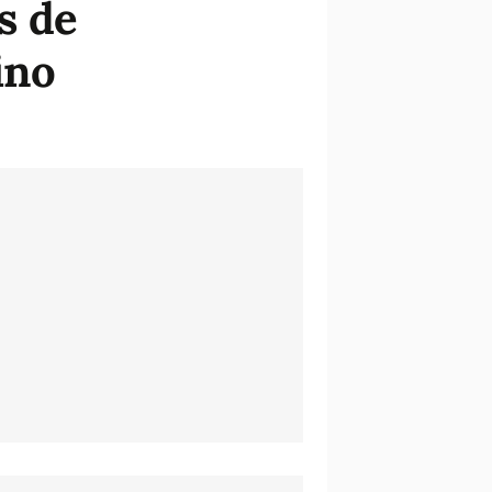
s de
ino