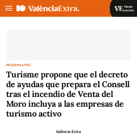
Hazte
socio/a
Hazte socio/a
Iniciar sesión
VA
ES
REQUENA-UTIEL
Turisme propone que el decreto
de ayudas que prepara el Consell
tras el incendio de Venta del
Moro incluya a las empresas de
turismo activo
València Extra