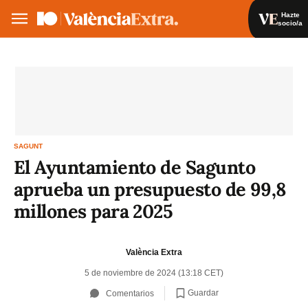
Hazte
socio/a
Hazte socio/a
Iniciar sesión
VA
ES
SAGUNT
El Ayuntamiento de Sagunto
aprueba un presupuesto de 99,8
millones para 2025
València Extra
5 de noviembre de 2024 (13:18 CET)
Guardar
Comentarios