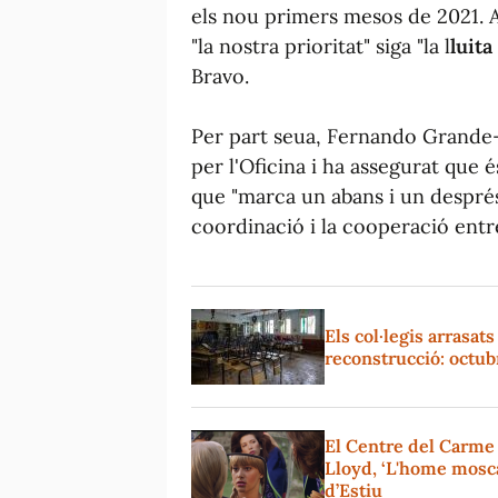
els nou primers mesos de 2021. 
"la nostra prioritat" siga "la l
luita
Bravo.
Per part seua, Fernando Grande-M
per l'Oficina i ha assegurat que é
que "marca un abans i un després
coordinació i la cooperació entre
Els col·legis arrasat
reconstrucció: octub
El Centre del Carme
Lloyd, ‘L'home mosca
d’Estiu