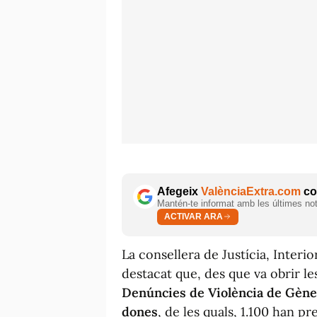
Afegeix
ValènciaExtra.com
com
Mantén-te informat amb les últimes notí
ACTIVAR ARA
La consellera de Justícia, Interi
destacat que, des que va obrir le
Denúncies de Violència de Gèner
dones
, de les quals, 1.100 han p