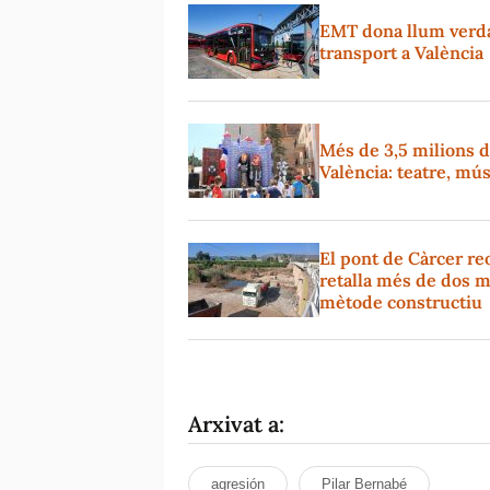
EMT dona llum verda 
transport a València
Més de 3,5 milions d
València: teatre, mús
El pont de Càrcer reo
retalla més de dos m
mètode constructiu
Arxivat a:
agresión
Pilar Bernabé