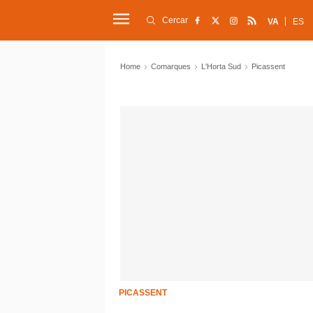
Cercar
VA
ES
Home
Comarques
L'Horta Sud
Picassent
PICASSENT