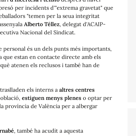
presó per incidents d'"extrema gravetat" que
eballadors "temen per la seua integritat
m assenyala
Alberto Téllez
, delegat d'ACAIP-
cutiva Nacional del Sindicat.
de personal és un dels punts més importants,
ja que estan en contacte directe amb els
rquè atenen els reclusos i també han de
raslladen els interns a
altres centres
població,
estiguen menys plenes
o optar per
la província de València per a albergar
ernabé
, també ha acudit a aquesta