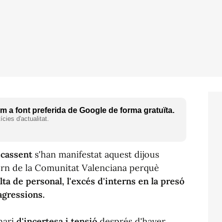
 a font preferida de Google de forma gratuïta.
cies d'actualitat.
Picassent
s'han manifestat aquest dijous
ern de la Comunitat Valenciana perquè
alta de personal, l'excés d'interns en la presó
 agressions.
nari
d'incertesa i tensió
després d'haver