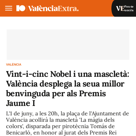
Fes-te
soci/a
Fes-te soci/a
Iniciar sessió
VA
ES
VALÈNCIA
Vint-i-cinc Nobel i una mascletà:
València desplega la seua millor
benvinguda per als Premis
Jaume I
L'1 de juny, a les 20h, la plaça de l'Ajuntament de
València acollirà la mascletà 'La màgia dels
colors', disparada per pirotècnia Tomás de
Benicarló, en honor al jurat dels Premis Rei