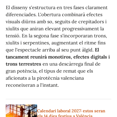
El disseny s'estructura en tres fases clarament
diferenciades. L'obertura combinarà efectes
visuals diürns amb so, seguits de crepitadors i
xiulits que aniran elevant progressivament la
tensió. En la segona fase s'incorporaran trons,
xiulits i serpentines, augmentant el ritme fins
que l'espectacle arriba al seu punt àlgid.
El
tancament reunirà monotiros, efectes digitals i
trons terrestres
en una descàrrega final de
gran potència, el tipus de remat que els
aficionats a la pirotècnia valenciana
reconeixeran a l'instant.
Calendari laboral 2027: estos seran
els 14 dies festius a València