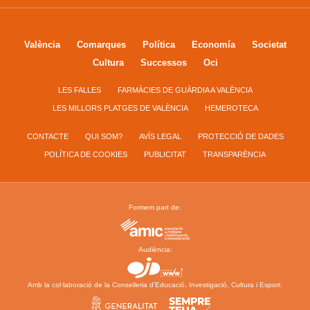
València
Comarques
Política
Economía
Societat
Cultura
Successos
Oci
LES FALLES
FARMÀCIES DE GUÀRDIA A VALÈNCIA
LES MILLORS PLATGES DE VALÈNCIA
HEMEROTECA
CONTACTE
QUI SOM?
AVÍS LEGAL
PROTECCIÓ DE DADES
POLÍTICA DE COOKIES
PUBLICITAT
TRANSPARÈNCIA
Formem part de:
Audiència:
Amb la col·laboració de la Conselleria d’Educació, Investigació, Cultura i Esport: