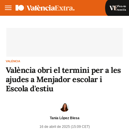
Fes-te
soci/a
Fes-te soci/a
Iniciar sessió
VA
ES
VALÈNCIA
València obri el termini per a les
ajudes a Menjador escolar i
Escola d'estiu
Tania López Blesa
16 de abril de 2025 (15:09 CET)