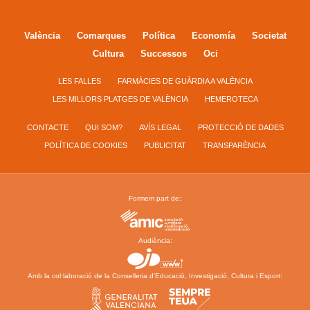
València
Comarques
Política
Economía
Societat
Cultura
Successos
Oci
LES FALLES
FARMÀCIES DE GUÀRDIA A VALÈNCIA
LES MILLORS PLATGES DE VALÈNCIA
HEMEROTECA
CONTACTE
QUI SOM?
AVÍS LEGAL
PROTECCIÓ DE DADES
POLÍTICA DE COOKIES
PUBLICITAT
TRANSPARÈNCIA
Formem part de:
Audiència:
Amb la col·laboració de la Conselleria d’Educació, Investigació, Cultura i Esport: