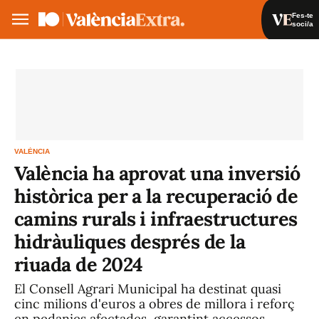
Fes-te
soci/a
Fes-te soci/a
Iniciar sessió
VA
ES
VALÈNCIA
València ha aprovat una inversió
històrica per a la recuperació de
camins rurals i infraestructures
hidràuliques després de la
riuada de 2024
El Consell Agrari Municipal ha destinat quasi
cinc milions d'euros a obres de millora i reforç
en pedanies afectades, garantint accessos