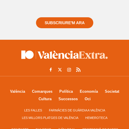
Registra't gratuïtament i et mantindrem informat
sempre de tot el que passa a prop teu
SUBSCRIURE'M ARA
València
Comarques
Política
Economía
Societat
Cultura
Successos
Oci
LES FALLES
FARMÀCIES DE GUÀRDIA A VALÈNCIA
LES MILLORS PLATGES DE VALÈNCIA
HEMEROTECA