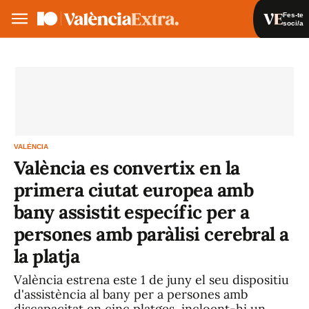
Fes-te
soci/a
Fes-te soci/a
Iniciar sessió
VA
ES
VALÈNCIA
València es convertix en la
primera ciutat europea amb
bany assistit específic per a
persones amb paràlisi cerebral a
la platja
València estrena este 1 de juny el seu dispositiu
d'assistència al bany per a persones amb
discapacitat en cinc platges, incloent-hi un