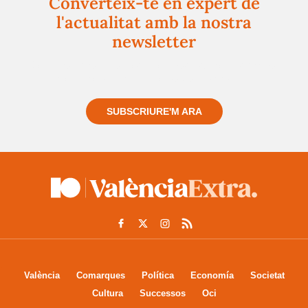
Converteix-te en expert de
l'actualitat amb la nostra
newsletter
Registra't gratuïtament i et mantindrem informat
sempre de tot el que passa a prop teu
SUBSCRIURE'M ARA
València
Comarques
Política
Economía
Societat
Cultura
Successos
Oci