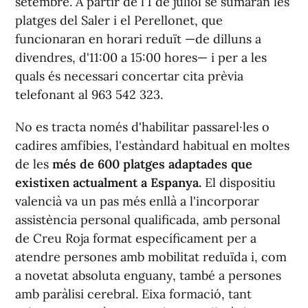
setembre. A partir de l'1 de juliol se sumaran les
platges del Saler i el Perellonet, que
funcionaran en horari reduït —de dilluns a
divendres, d'11:00 a 15:00 hores— i per a les
quals és necessari concertar cita prèvia
telefonant al 963 542 323.
No es tracta només d'habilitar passarel·les o
cadires amfíbies, l'estàndard habitual en moltes
de les
més de 600 platges adaptades que
existixen actualment a Espanya.
El dispositiu
valencià va un pas més enllà a l'incorporar
assistència personal qualificada, amb personal
de Creu Roja format específicament per a
atendre persones amb mobilitat reduïda i, com
a novetat absoluta enguany, també a persones
amb paràlisi cerebral. Eixa formació, tant