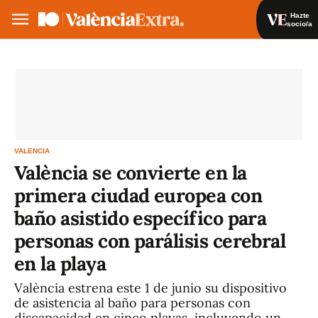
Hazte
socio/a
Hazte socio/a
Iniciar sesión
VA
ES
VALENCIA
València se convierte en la
primera ciudad europea con
baño asistido específico para
personas con parálisis cerebral
en la playa
València estrena este 1 de junio su dispositivo
de asistencia al baño para personas con
discapacidad en cinco playas, incluyendo un