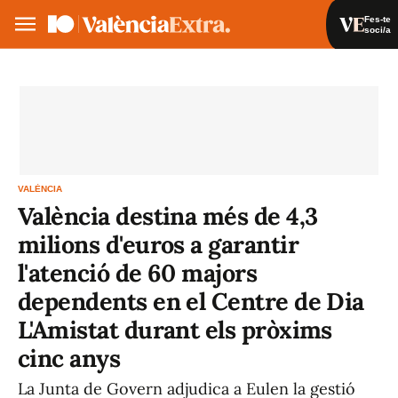
Fes-te
soci/a
Fes-te soci/a
Iniciar sessió
VA
ES
VALÈNCIA
València destina més de 4,3
milions d'euros a garantir
l'atenció de 60 majors
dependents en el Centre de Dia
L'Amistat durant els pròxims
cinc anys
La Junta de Govern adjudica a Eulen la gestió