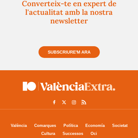
Converteix-te en expert de
l'actualitat amb la nostra
newsletter
Registra't gratuïtament i et mantindrem informat
sempre de tot el que passa a prop teu
SUBSCRIURE'M ARA
València
Comarques
Política
Economía
Societat
Cultura
Successos
Oci