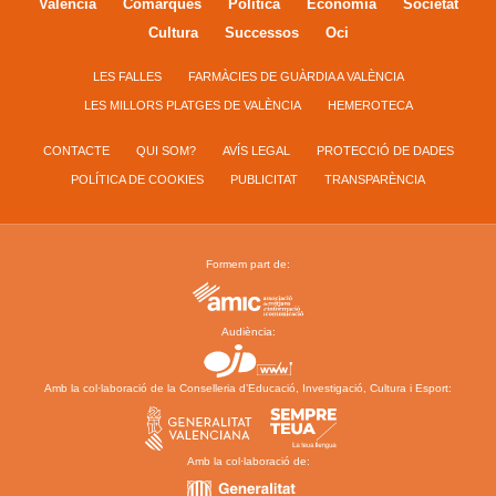
València
Comarques
Política
Economía
Societat
Cultura
Successos
Oci
LES FALLES
FARMÀCIES DE GUÀRDIA A VALÈNCIA
LES MILLORS PLATGES DE VALÈNCIA
HEMEROTECA
CONTACTE
QUI SOM?
AVÍS LEGAL
PROTECCIÓ DE DADES
POLÍTICA DE COOKIES
PUBLICITAT
TRANSPARÈNCIA
Formem part de:
Audiència:
Amb la col·laboració de la Conselleria d’Educació, Investigació, Cultura i Esport:
Amb la col·laboració de: