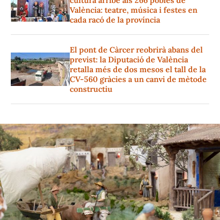
cultura arribe als 266 pobles de
València: teatre, música i festes en
cada racó de la província
El pont de Càrcer reobrirà abans del
previst: la Diputació de València
retalla més de dos mesos el tall de la
CV-560 gràcies a un canvi de mètode
constructiu