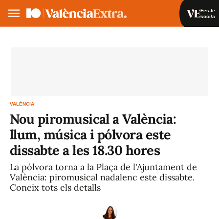
Fes-te
soci/a
Fes-te soci/a
Iniciar sessió
VA
ES
VALÈNCIA
Nou piromusical a València:
llum, música i pólvora este
dissabte a les 18.30 hores
La pólvora torna a la Plaça de l'Ajuntament de
València: piromusical nadalenc este dissabte.
Coneix tots els detalls