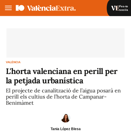
Fes-te
soci/a
Fes-te soci/a
Iniciar sessió
VA
ES
VALÈNCIA
L'horta valenciana en perill per
la petjada urbanística
El projecte de canalització de l’aigua posarà en
perill els cultius de l’horta de Campanar-
Benimàmet
Tania López Blesa