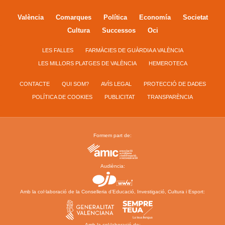
València
Comarques
Política
Economía
Societat
Cultura
Successos
Oci
LES FALLES
FARMÀCIES DE GUÀRDIA A VALÈNCIA
LES MILLORS PLATGES DE VALÈNCIA
HEMEROTECA
CONTACTE
QUI SOM?
AVÍS LEGAL
PROTECCIÓ DE DADES
POLÍTICA DE COOKIES
PUBLICITAT
TRANSPARÈNCIA
Formem part de:
Audiència:
Amb la col·laboració de la Conselleria d’Educació, Investigació, Cultura i Esport:
Amb la col·laboració de: