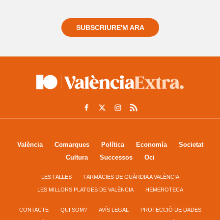
sempre de tot el que passa a prop teu
SUBSCRIURE'M ARA
València
Comarques
Política
Economía
Societat
Cultura
Successos
Oci
LES FALLES
FARMÀCIES DE GUÀRDIA A VALÈNCIA
LES MILLORS PLATGES DE VALÈNCIA
HEMEROTECA
CONTACTE
QUI SOM?
AVÍS LEGAL
PROTECCIÓ DE DADES