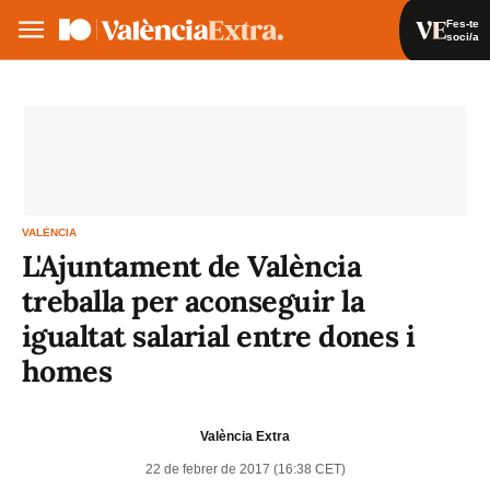
Fes-te
soci/a
Fes-te soci/a
Iniciar sessió
VA
ES
VALÈNCIA
L'Ajuntament de València
treballa per aconseguir la
igualtat salarial entre dones i
homes
València Extra
22 de febrer de 2017 (16:38 CET)