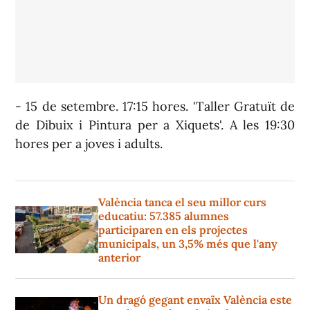
- 15 de setembre. 17:15 hores. 'Taller Gratuït de
de Dibuix i Pintura per a Xiquets'. A les 19:30
hores per a joves i adults.
València tanca el seu millor curs
educatiu: 57.385 alumnes
participaren en els projectes
municipals, un 3,5% més que l'any
anterior
Un dragó gegant envaïx València este