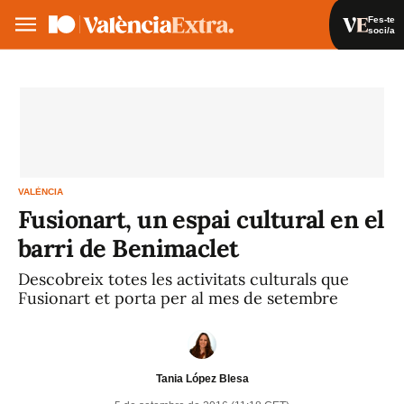
Fes-te
soci/a
Fes-te soci/a
Iniciar sessió
VA
ES
VALÈNCIA
Fusionart, un espai cultural en el
barri de Benimaclet
Descobreix totes les activitats culturals que
Fusionart et porta per al mes de setembre
Tania López Blesa