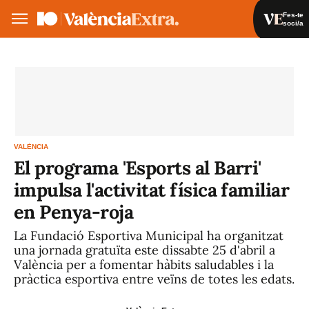
Fes-te
soci/a
Fes-te soci/a
Iniciar sessió
VA
ES
VALÈNCIA
El programa 'Esports al Barri'
impulsa l'activitat física familiar
en Penya-roja
La Fundació Esportiva Municipal ha organitzat
una jornada gratuïta este dissabte 25 d'abril a
València per a fomentar hàbits saludables i la
pràctica esportiva entre veïns de totes les edats.