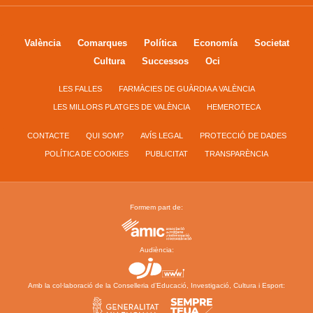
València
Comarques
Política
Economía
Societat
Cultura
Successos
Oci
LES FALLES
FARMÀCIES DE GUÀRDIA A VALÈNCIA
LES MILLORS PLATGES DE VALÈNCIA
HEMEROTECA
CONTACTE
QUI SOM?
AVÍS LEGAL
PROTECCIÓ DE DADES
POLÍTICA DE COOKIES
PUBLICITAT
TRANSPARÈNCIA
Formem part de:
Audiència:
Amb la col·laboració de la Conselleria d’Educació, Investigació, Cultura i Esport: