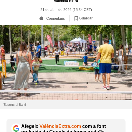
València Extra
21 de abril de 2026 (15:34 CET)
Guardar
Comentaris
'Esports al Barri'
Afegeix
ValènciaExtra.com
com a font
preferida de Google de forma gratuïta.