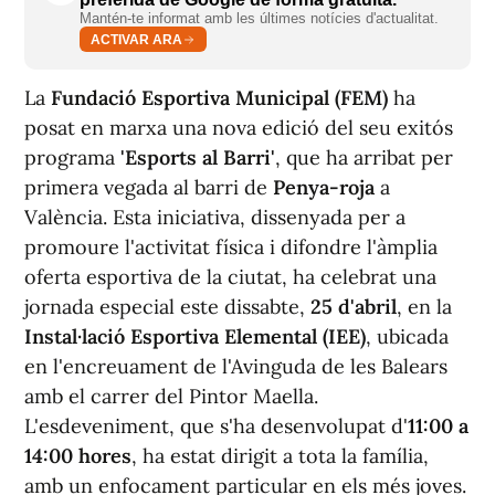
Mantén-te informat amb les últimes notícies d'actualitat.
ACTIVAR ARA
La
Fundació Esportiva Municipal (FEM)
ha
posat en marxa una nova edició del seu exitós
programa
'Esports al Barri'
, que ha arribat per
primera vegada al barri de
Penya-roja
a
València. Esta iniciativa, dissenyada per a
promoure l'activitat física i difondre l'àmplia
oferta esportiva de la ciutat, ha celebrat una
jornada especial este dissabte,
25 d'abril
, en la
Instal·lació Esportiva Elemental (IEE)
, ubicada
en l'encreuament de l'Avinguda de les Balears
amb el carrer del Pintor Maella.
L'esdeveniment, que s'ha desenvolupat d'
11:00 a
14:00 hores
, ha estat dirigit a tota la família,
amb un enfocament particular en els més joves.