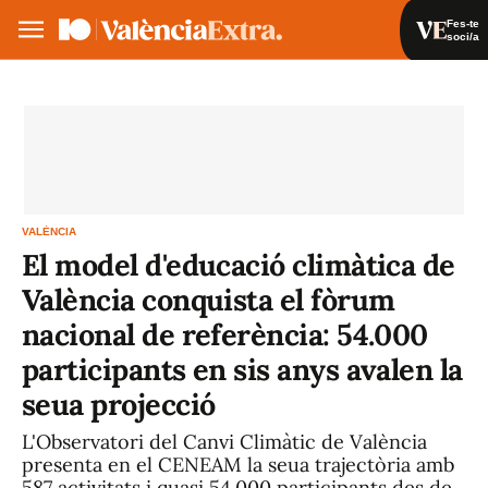
Fes-te
soci/a
Fes-te soci/a
Iniciar sessió
VA
ES
VALÈNCIA
El model d'educació climàtica de
València conquista el fòrum
nacional de referència: 54.000
participants en sis anys avalen la
seua projecció
L'Observatori del Canvi Climàtic de València
presenta en el CENEAM la seua trajectòria amb
587 activitats i quasi 54.000 participants des de