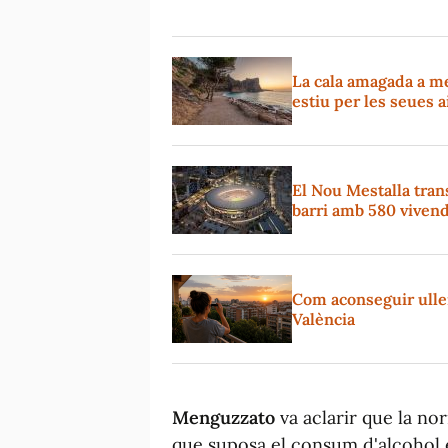
La cala amagada a m
estiu per les seues a
El Nou Mestalla tran
barri amb 580 viven
Com aconseguir ullere
València
Menguzzato
va aclarir que la no
que suposa el consum d'alcohol e