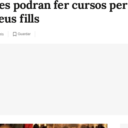
res podran fer cursos per
us fills
Guardar
ris