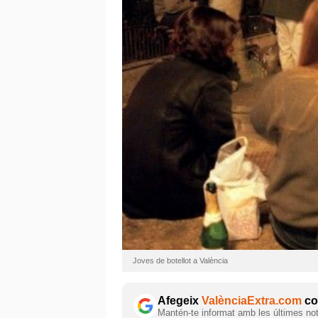
Joves de botellot a València
Afegeix
ValènciaExtra.com
com
Mantén-te informat amb les últimes notí