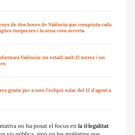
enys de dos hores de València que conquista cada
igües turqueses i la seua cova secreta
sformarà València: un estadi amb 12 torres i un
des
s gratis per a vore l'eclipsi solar del 12 d'agost a
rmativa no ha posat el focus en
la il·legalitat
n via pública, sinó en les molèsties que