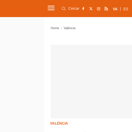
Cercar
VA
ES
Home
València
VALÈNCIA