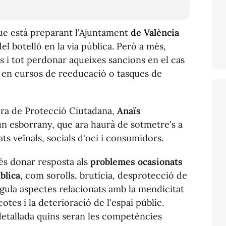
e està preparant l'Ajuntament
de València
el botelló en la via pública. Però a més,
ns i tot perdonar aqueixes sancions en el cas
pen en cursos de reeducació o tasques de
dora de Protecció Ciutadana,
Anaïs
'un esborrany, que ara haurà de sotmetre's a
ts veïnals, socials d'oci i consumidors.
és donar resposta als
problemes ocasionats
blica
, com sorolls, brutícia, desprotecció de
gula aspectes relacionats amb la mendicitat
tes i la deterioració de l'espai públic.
detallada quins seran les competències