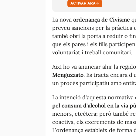
ACTIVAR ARA
La nova
ordenança de Civisme
qu
preveu sancions per la pràctica d
també obri la porta a reduir o fi
que els pares i els fills partici
voluntariat i treball comunitari.
Així ho va anunciar ahir la regi
Menguzzato
. Es tracta encara d
un procés participatiu amb entita
La intenció d'aquesta normativa 
pel consum d'alcohol en la via pú
menors, etcètera; però també re
coactiva, els excrements de masco
L'ordenança estableix de forma 