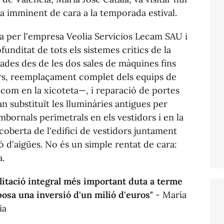
ra imminent de cara a la temporada estival.
a per l'empresa Veolia Servicios Lecam SAU i
unditat de tots els sistemes crítics de la
nades des de les dos sales de màquines fins
ers, reemplaçament complet dels equips de
n com en la xicoteta—, i reparació de portes
an substituït les lluminàries antigues per
embornals perimetrals en els vestidors i en la
 coberta de l'edifici de vestidors juntament
ó d'aigües. No és un simple rentat de cara:
a.
ilitació integral més important duta a terme
osa una inversió d'un milió d'euros"
- María
ia