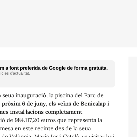
 a font preferida de Google de forma gratuïta.
cies d'actualitat.
 seua inauguració, la piscina del Parc de
l pròxim 6 de juny, els veïns de Benicalap i
unes instal·lacions completament
rsió de 984.117,20 euros que representa la
mesa en este recinte des de la seua
 de València, María José Catalá, va visitar hui