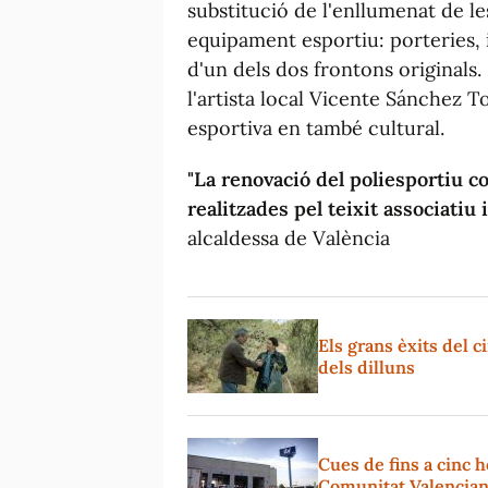
substitució de l'enllumenat de les
equipament esportiu: porteries, i
d'un dels dos frontons originals
l'artista local Vicente Sánchez T
esportiva en també cultural.
"La renovació del poliesportiu c
realitzades pel teixit associatiu 
alcaldessa de València
Els grans èxits del c
dels dilluns
Cues de fins a cinc ho
Comunitat Valencia