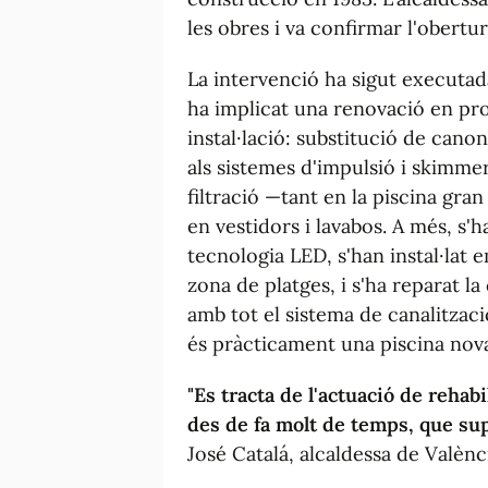
les obres i va confirmar l'obertu
La intervenció ha sigut executad
ha implicat una renovació en prof
instal·lació: substitució de cano
als sistemes d'impulsió i skimm
filtració —tant en la piscina gra
en vestidors i lavabos. A més, s'h
tecnologia LED, s'han instal·lat 
zona de platges, i s'ha reparat la
amb tot el sistema de canalitzaci
és pràcticament una piscina nov
"Es tracta de l'actuació de rehab
des de fa molt de temps, que sup
José Catalá, alcaldessa de Valènc