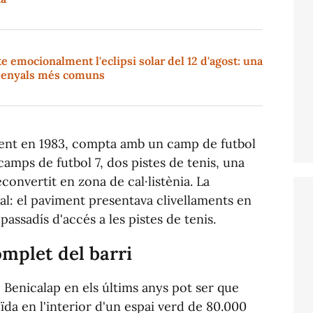
e emocionalment l'eclipsi solar del 12 d'agost: una
s senyals més comuns
lment en 1983, compta amb un camp de futbol
 camps de futbol 7, dos pistes de tenis, una
econvertit en zona de cal·listènia. La
eal: el paviment presentava clivellaments en
passadís d'accés a les pistes de tenis.
omplet del barri
de Benicalap en els últims anys pot ser que
da en l'interior d'un espai verd de 80.000