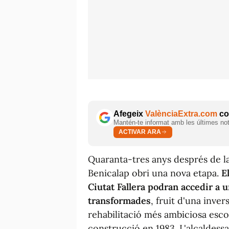
Afegeix
ValènciaExtra.com
com
Mantén-te informat amb les últimes notí
ACTIVAR ARA
Quaranta-tres anys després de la
Benicalap obri una nova etapa.
E
Ciutat Fallera podran accedir a 
transformades
, fruit d'una inve
rehabilitació més ambiciosa esco
construcció en 1983. L'alcaldessa