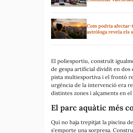
Com podria afectar-t
astròloga revela el
El poliesportiu, construït igua
de gespa artificial dividit en dos
pista multiesportiva i el frontó r
urgència de la intervenció era r
distintes zones i alçaments en el 
El parc aquàtic més c
Qui no haja trepitjat la piscina 
s'emporte una sorpresa. Construï