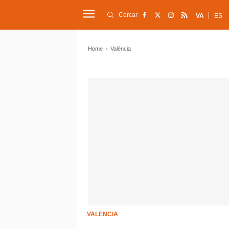
Cercar
VA
ES
Home
València
VALÈNCIA