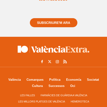
Registra't gratuïtament i et mantindrem informat
sempre de tot el que passa a prop teu
SUBSCRIURE'M ARA
València
Comarques
Política
Economía
Societat
Cultura
Successos
Oci
LES FALLES
FARMÀCIES DE GUÀRDIA A VALÈNCIA
LES MILLORS PLATGES DE VALÈNCIA
HEMEROTECA