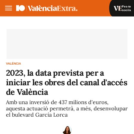
Fes-te
soci/a
Fes-te soci/a
Iniciar sessió
VA
ES
VALÈNCIA
2023, la data prevista per a
iniciar les obres del canal d'accés
de València
Amb una inversió de 437 milions d'euros,
aquesta actuació permetrà, a més, desenvolupar
el bulevard García Lorca