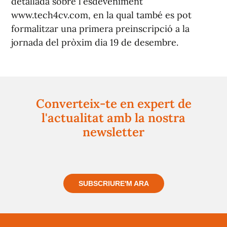
detallada sobre l'esdeveniment
www.tech4cv.com, en la qual també es pot
formalitzar una primera preinscripció a la
jornada del pròxim dia 19 de desembre.
Converteix-te en expert de
l'actualitat amb la nostra
newsletter
Registra't gratuïtament i et mantindrem informat
sempre de tot el que passa a prop teu
SUBSCRIURE'M ARA