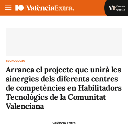
Fes-te
soci/a
Fes-te soci/a
Iniciar sessió
VA
ES
TECNOLOGIA
Arranca el projecte que unirà les
sinergies dels diferents centres
de competències en Habilitadors
Tecnològics de la Comunitat
Valenciana
València Extra