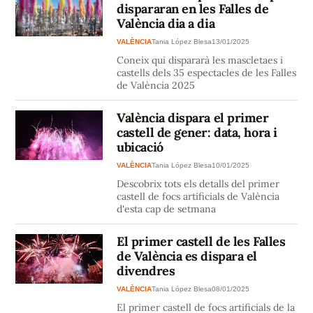
dispararan en les Falles de
València dia a dia
VALÈNCIA
Tania López Blesa
13/01/2025
Coneix qui dispararà les mascletaes i
castells dels 35 espectacles de les Falles
de València 2025
València dispara el primer
castell de gener: data, hora i
ubicació
VALÈNCIA
Tania López Blesa
10/01/2025
Descobrix tots els detalls del primer
castell de focs artificials de València
d'esta cap de setmana
El primer castell de les Falles
de València es dispara el
divendres
VALÈNCIA
Tania López Blesa
08/01/2025
El primer castell de focs artificials de la