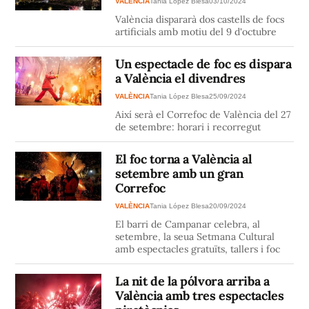
VALÈNCIA
Tania López Blesa
03/10/2024
València dispararà dos castells de focs
artificials amb motiu del 9 d'octubre
Un espectacle de foc es dispara
a València el divendres
VALÈNCIA
Tania López Blesa
25/09/2024
Així serà el Correfoc de València del 27
de setembre: horari i recorregut
El foc torna a València al
setembre amb un gran
Correfoc
VALÈNCIA
Tania López Blesa
20/09/2024
El barri de Campanar celebra, al
setembre, la seua Setmana Cultural
amb espectacles gratuïts, tallers i foc
La nit de la pólvora arriba a
València amb tres espectacles