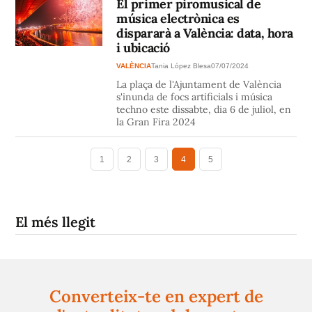
El primer piromusical de
música electrònica es
dispararà a València: data, hora
i ubicació
VALÈNCIA
Tania López Blesa
07/07/2024
La plaça de l'Ajuntament de València
s'inunda de focs artificials i música
techno este dissabte, dia 6 de juliol, en
la Gran Fira 2024
1
2
3
4
5
El més llegit
Converteix-te en expert de