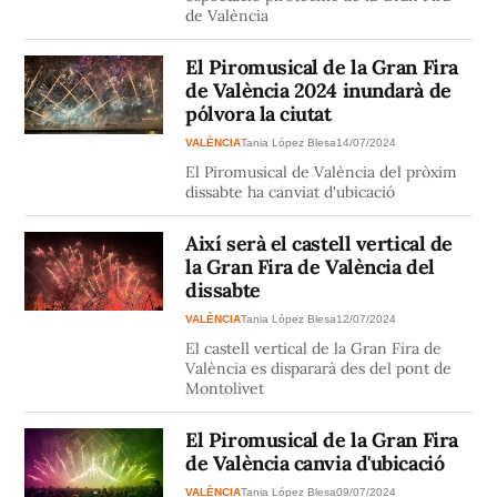
de València
El Piromusical de la Gran Fira
de València 2024 inundarà de
pólvora la ciutat
VALÈNCIA
Tania López Blesa
14/07/2024
El Piromusical de València del pròxim
dissabte ha canviat d'ubicació
Així serà el castell vertical de
la Gran Fira de València del
dissabte
VALÈNCIA
Tania López Blesa
12/07/2024
El castell vertical de la Gran Fira de
València es dispararà des del pont de
Montolivet
El Piromusical de la Gran Fira
de València canvia d'ubicació
VALÈNCIA
Tania López Blesa
09/07/2024