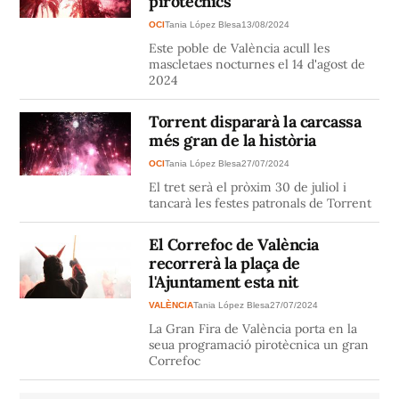
pirotècnics
OCI
Tania López Blesa
13/08/2024
Este poble de València acull les
mascletaes nocturnes el 14 d'agost de
2024
Torrent dispararà la carcassa
més gran de la història
OCI
Tania López Blesa
27/07/2024
El tret serà el pròxim 30 de juliol i
tancarà les festes patronals de Torrent
El Correfoc de València
recorrerà la plaça de
l'Ajuntament esta nit
VALÈNCIA
Tania López Blesa
27/07/2024
La Gran Fira de València porta en la
seua programació pirotècnica un gran
Correfoc