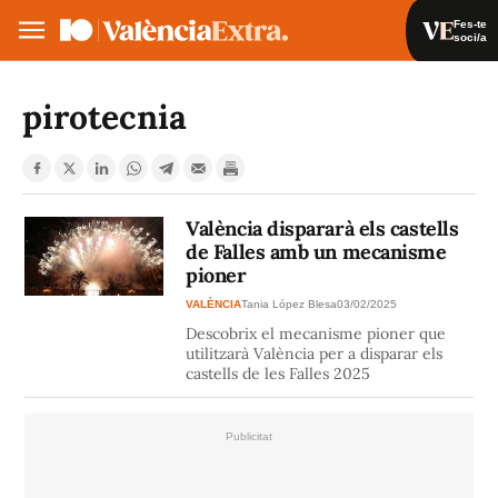
Fes-te
soci/a
Fes-te soci/a
Iniciar sessió
pirotecnia
VA
ES
València dispararà els castells
de Falles amb un mecanisme
pioner
VALÈNCIA
Tania López Blesa
03/02/2025
Descobrix el mecanisme pioner que
utilitzarà València per a disparar els
castells de les Falles 2025