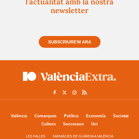
l'actualitat amb la nostra
newsletter
Registra't gratuïtament i et mantindrem informat
sempre de tot el que passa a prop teu
SUBSCRIURE'M ARA
València
Comarques
Política
Economía
Societat
Cultura
Successos
Oci
LES FALLES
FARMÀCIES DE GUÀRDIA A VALÈNCIA