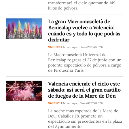
transformará el cielo quemando 149
kilos de pólvora
La gran Macromascletà de
Benicalap vuelve a Valencia:
cuándo es y todo lo que podrás
disfrutar
VALENCIA
Tania López Blesa
23/06/2026
La Macromascletà Universal de
Benicalap regresa el 27 de junio con un
potente espectáculo de pólvora a cargo
de Pirotecnia Turís
Valencia enciende el cielo este
sábado: así será el gran castillo
de fuegos de la Mare de Déu
VALENCIA
Tania López Blesa
07/05/2026
La noche más esperada de la Mare de
Déu: Caballer FX promete un
espectáculo sin precedentes en la plaza
del Ayuntamiento