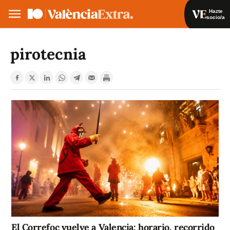
Hazte
socio/a
Hazte socio/a
Iniciar sesión
pirotecnia
VA
ES
El Correfoc vuelve a Valencia: horario, recorrido