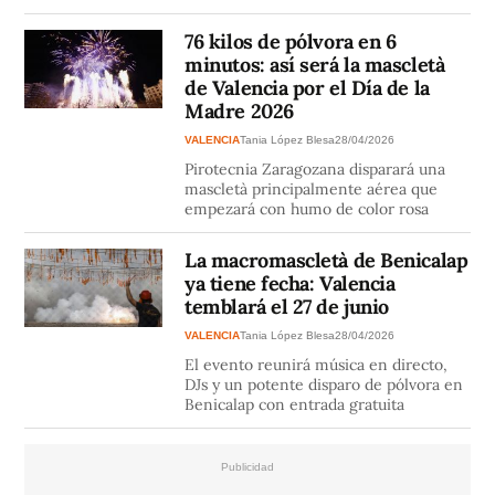
76 kilos de pólvora en 6
minutos: así será la mascletà
de Valencia por el Día de la
Madre 2026
VALENCIA
Tania López Blesa
28/04/2026
Pirotecnia Zaragozana disparará una
mascletà principalmente aérea que
empezará con humo de color rosa
La macromascletà de Benicalap
ya tiene fecha: Valencia
temblará el 27 de junio
VALENCIA
Tania López Blesa
28/04/2026
El evento reunirá música en directo,
DJs y un potente disparo de pólvora en
Benicalap con entrada gratuita