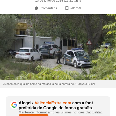
13 de juliol de 2024 (12:21 CET)
Guardar
Comentaris
Vivenda en la qual un home ha matat a la seua parella de 31 anys a Buñol
Afegeix
ValènciaExtra.com
com a font
preferida de Google de forma gratuïta.
Mantén-te informat amb les últimes notícies d'actualitat.