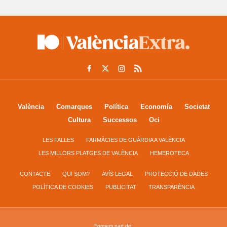
València
Comarques
Política
Economía
Societat
Cultura
Successos
Oci
LES FALLES
FARMÀCIES DE GUÀRDIA A VALÈNCIA
LES MILLORS PLATGES DE VALÈNCIA
HEMEROTECA
CONTACTE
QUI SOM?
AVÍS LEGAL
PROTECCIÓ DE DADES
POLÍTICA DE COOKIES
PUBLICITAT
TRANSPARÈNCIA
Formem part de: