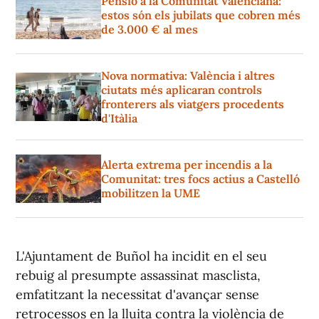
Pensió a la Comunitat Valenciana:
estos són els jubilats que cobren més
de 3.000 € al mes
Nova normativa: València i altres
ciutats més aplicaran controls
fronterers als viatgers procedents
d'Itàlia
Alerta extrema per incendis a la
Comunitat: tres focs actius a Castelló
mobilitzen la UME
L'Ajuntament de Buñol ha incidit en el seu
rebuig al presumpte assassinat masclista,
emfatitzant la necessitat d'avançar sense
retrocessos en la lluita contra la violència de