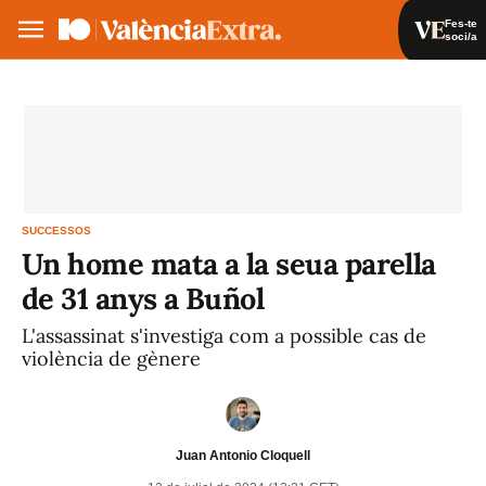
Fes-te
soci/a
Fes-te soci/a
Iniciar sessió
VA
ES
SUCCESSOS
Un home mata a la seua parella
de 31 anys a Buñol
L'assassinat s'investiga com a possible cas de
violència de gènere
Juan Antonio Cloquell