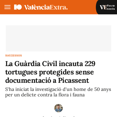
Fes-te
soci/a
Fes-te soci/a
Iniciar sessió
VA
ES
SUCCESSOS
La Guàrdia Civil incauta 229
tortugues protegides sense
documentació a Picassent
S'ha iniciat la investigació d'un home de 50 anys
per un delicte contra la flora i fauna