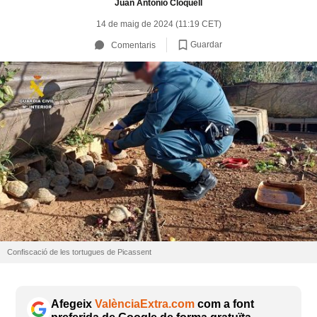
Juan Antonio Cloquell
14 de maig de 2024 (11:19 CET)
Guardar
Comentaris
Confiscació de les tortugues de Picassent
Afegeix
ValènciaExtra.com
com a font