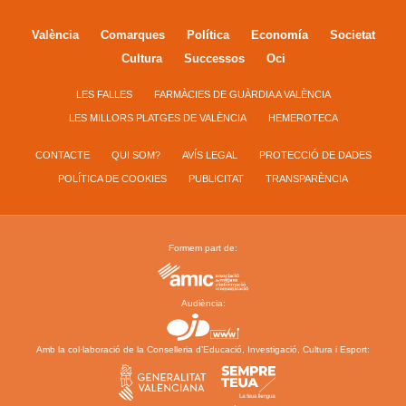
València
Comarques
Política
Economía
Societat
Cultura
Successos
Oci
LES FALLES
FARMÀCIES DE GUÀRDIA A VALÈNCIA
LES MILLORS PLATGES DE VALÈNCIA
HEMEROTECA
CONTACTE
QUI SOM?
AVÍS LEGAL
PROTECCIÓ DE DADES
POLÍTICA DE COOKIES
PUBLICITAT
TRANSPARÈNCIA
Formem part de:
Audiència:
Amb la col·laboració de la Conselleria d’Educació, Investigació, Cultura i Esport: