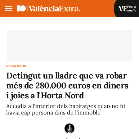
Fes-te
soci/a
Fes-te soci/a
Iniciar sessió
VA
ES
SUCCESSOS
Detingut un lladre que va robar
més de 280.000 euros en diners
i joies a l'Horta Nord
Accedia a l'interior dels habitatges quan no hi
havia cap persona dins de l'immoble