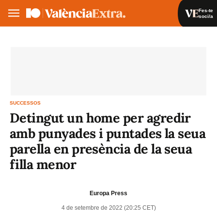
Fes-te
soci/a
Fes-te soci/a
Iniciar sessió
VA
ES
SUCCESSOS
Detingut un home per agredir
amb punyades i puntades la seua
parella en presència de la seua
filla menor
Europa Press
4 de setembre de 2022 (20:25 CET)