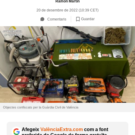
Ramón Martín
20 de desembre de 2022 (10:39 CET)
Guardar
Comentaris
Objectes confiscats per la Guàrdia Civil de València
Afegeix
ValènciaExtra.com
com a font