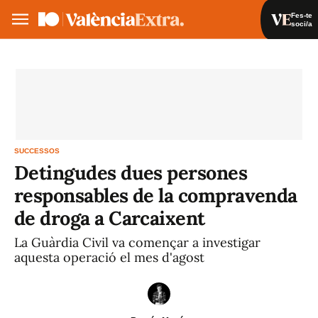
Fes-te
soci/a
Fes-te soci/a
Iniciar sessió
VA
ES
SUCCESSOS
Detingudes dues persones
responsables de la compravenda
de droga a Carcaixent
La Guàrdia Civil va començar a investigar
aquesta operació el mes d'agost