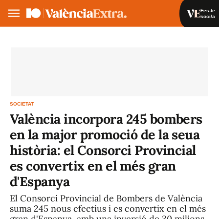
Fes-te
soci/a
Fes-te soci/a
Iniciar sessió
VA
ES
SOCIETAT
València incorpora 245 bombers
en la major promoció de la seua
història: el Consorci Provincial
es convertix en el més gran
d'Espanya
El Consorci Provincial de Bombers de València
suma 245 nous efectius i es convertix en el més
gran d'Espanya, amb una inversió de 30 milions.