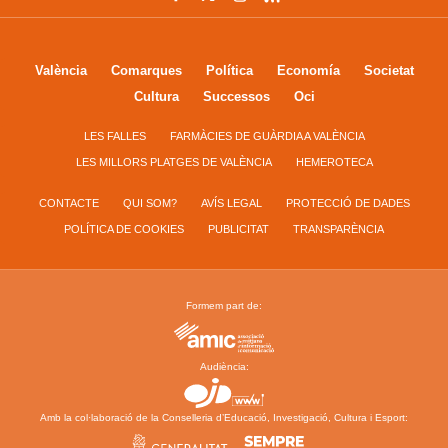
València
Comarques
Política
Economía
Societat
Cultura
Successos
Oci
LES FALLES
FARMÀCIES DE GUÀRDIA A VALÈNCIA
LES MILLORS PLATGES DE VALÈNCIA
HEMEROTECA
CONTACTE
QUI SOM?
AVÍS LEGAL
PROTECCIÓ DE DADES
POLÍTICA DE COOKIES
PUBLICITAT
TRANSPARÈNCIA
Formem part de:
Audiència:
Amb la col·laboració de la Conselleria d’Educació, Investigació, Cultura i Esport: