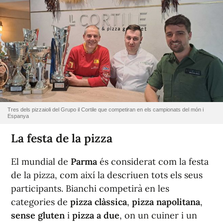
Tres dels pizzaioli del Grupo il Cortile que competiran en els campionats del món i
Espanya
La festa de la pizza
El mundial de
Parma
és considerat com la festa
de la pizza, com així la descriuen tots els seus
participants. Bianchi competirà en les
categories de
pizza clàssica
,
pizza napolitana
,
sense gluten
i
pizza a due
, on un cuiner i un