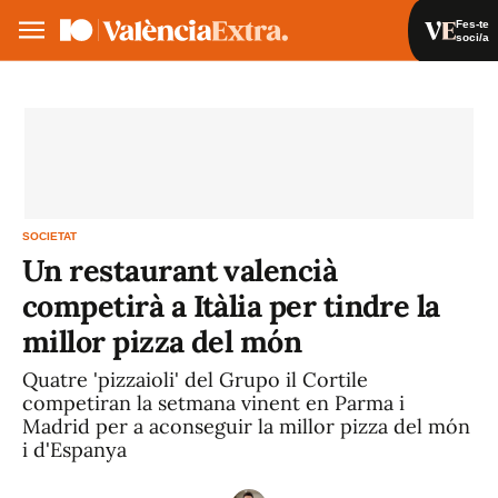
Fes-te
soci/a
Fes-te soci/a
Iniciar sessió
VA
ES
SOCIETAT
Un restaurant valencià
competirà a Itàlia per tindre la
millor pizza del món
Quatre 'pizzaioli' del Grupo il Cortile
competiran la setmana vinent en Parma i
Madrid per a aconseguir la millor pizza del món
i d'Espanya