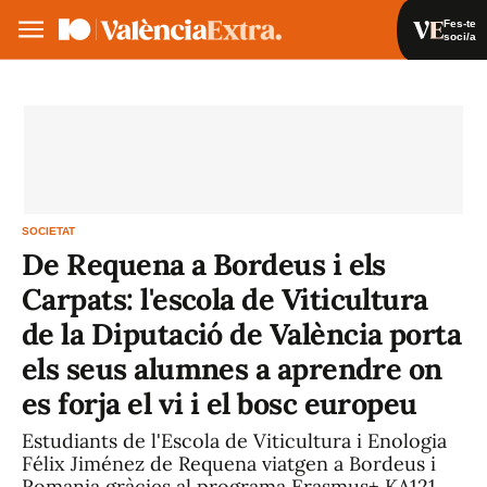
Fes-te
soci/a
Fes-te soci/a
Iniciar sessió
VA
ES
SOCIETAT
De Requena a Bordeus i els
Carpats: l'escola de Viticultura
de la Diputació de València porta
els seus alumnes a aprendre on
es forja el vi i el bosc europeu
Estudiants de l'Escola de Viticultura i Enologia
Félix Jiménez de Requena viatgen a Bordeus i
Romania gràcies al programa Erasmus+ KA121