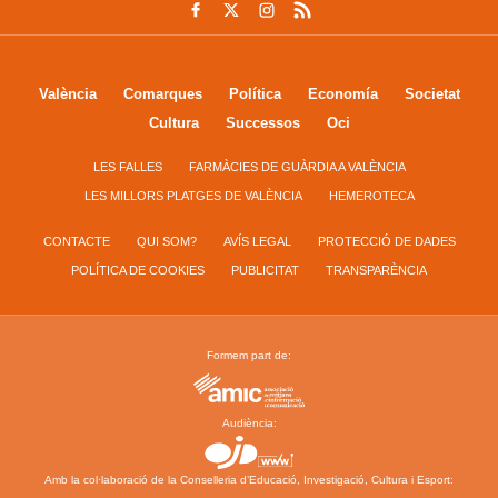
València
Comarques
Política
Economía
Societat
Cultura
Successos
Oci
LES FALLES
FARMÀCIES DE GUÀRDIA A VALÈNCIA
LES MILLORS PLATGES DE VALÈNCIA
HEMEROTECA
CONTACTE
QUI SOM?
AVÍS LEGAL
PROTECCIÓ DE DADES
POLÍTICA DE COOKIES
PUBLICITAT
TRANSPARÈNCIA
Formem part de:
Audiència:
Amb la col·laboració de la Conselleria d’Educació, Investigació, Cultura i Esport: