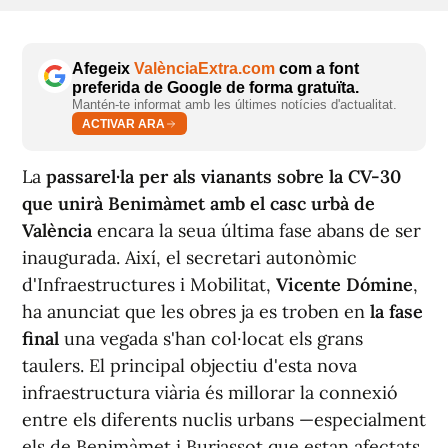
Afegeix
ValènciaExtra.com
com a font
preferida de Google de forma gratuïta.
Mantén-te informat amb les últimes notícies d'actualitat.
ACTIVAR ARA
La
passarel·la per als vianants sobre la CV-30
que unirà Benimàmet amb el casc urbà de
València
encara la seua última fase abans de ser
inaugurada. Així, el secretari autonòmic
d'Infraestructures i Mobilitat,
Vicente Dómine
,
ha anunciat que les obres ja es troben en
la fase
final
una vegada s'han col·locat els grans
taulers. El principal objectiu d'esta nova
infraestructura viària és millorar la connexió
entre els diferents nuclis urbans —especialment
els de Benimàmet i Burjassot que estan afectats