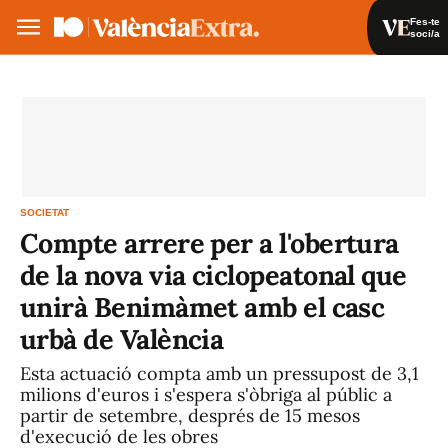
Fes-te
soci/a
Fes-te soci/a
Iniciar sessió
VA
ES
SOCIETAT
Compte arrere per a l'obertura
de la nova via ciclopeatonal que
unirà Benimàmet amb el casc
urbà de València
Esta actuació compta amb un pressupost de 3,1
milions d'euros i s'espera s'òbriga al públic a
partir de setembre, després de 15 mesos
d'execució de les obres