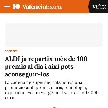
Fes-te
soci/a
Fes-te soci/a
Iniciar sessió
VA
ES
SOCIETAT
ALDI ja repartix més de 100
premis al dia i així pots
aconseguir-los
La cadena de supermercats activa una
promoció amb premis diaris, tecnologia,
experiències i un viatge final valorat en 12.000
euros