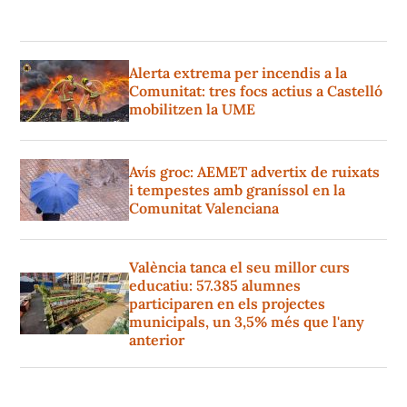
Alerta extrema per incendis a la
Comunitat: tres focs actius a Castelló
mobilitzen la UME
Avís groc: AEMET advertix de ruixats
i tempestes amb graníssol en la
Comunitat Valenciana
València tanca el seu millor curs
educatiu: 57.385 alumnes
participaren en els projectes
municipals, un 3,5% més que l'any
anterior