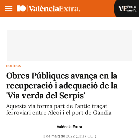
Fes-te
soci/a
Fes-te soci/a
Iniciar sessió
VA
ES
POLÍTICA
Obres Públiques avança en la
recuperació i adequació de la
'Via verda del Serpis'
Aquesta via forma part de l'antic traçat
ferroviari entre Alcoi i el port de Gandia
València Extra
3 de maig de 2022 (13:17 CET)