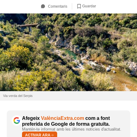
Guardar
Comentaris
Via verda del Serpis
Afegeix
ValènciaExtra.com
com a font
preferida de Google de forma gratuïta.
Mantén-te informat amb les últimes notícies d'actualitat.
ACTIVAR ARA