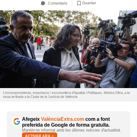
Guardar
Comentaris
L'exvicepresidenta, exportavoz i exconsellera d'Igualtat i Polítiques, Mónica Oltra, a la
seua arribada a la Ciutat de la Justícia de València
Afegeix
ValènciaExtra.com
com a font
preferida de Google de forma gratuïta.
Mantén-te informat amb les últimes notícies d'actualitat.
ACTIVAR ARA