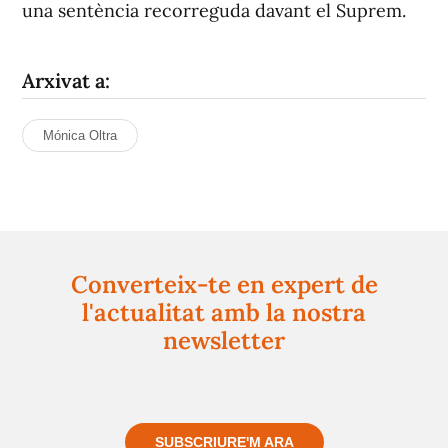
una sentència recorreguda davant el Suprem.
Arxivat a:
Mónica Oltra
Converteix-te en expert de
l'actualitat amb la nostra
newsletter
Registra't gratuïtament i et mantindrem informat
sempre de tot el que passa a prop teu
SUBSCRIURE'M ARA