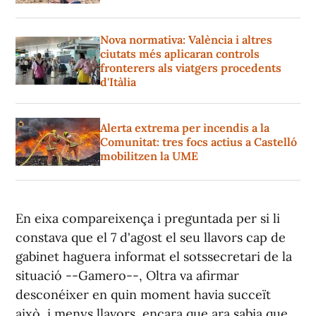
Nova normativa: València i altres
ciutats més aplicaran controls
fronterers als viatgers procedents
d'Itàlia
Alerta extrema per incendis a la
Comunitat: tres focs actius a Castelló
mobilitzen la UME
En eixa compareixença i preguntada per si li
constava que el 7 d'agost el seu llavors cap de
gabinet haguera informat el sotssecretari de la
situació --Gamero--, Oltra va afirmar
desconéixer en quin moment havia succeït
això, i menys llavors, encara que ara sabia que