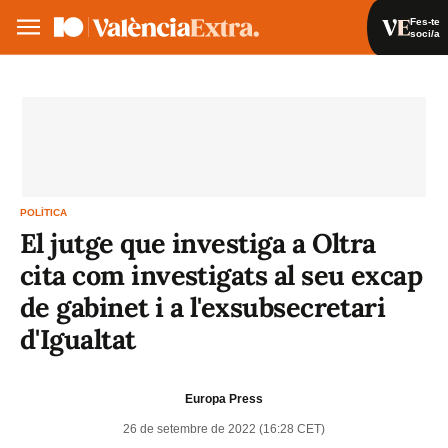
Fes-te
soci/a
Fes-te soci/a
Iniciar sessió
VA
ES
POLÍTICA
El jutge que investiga a Oltra
cita com investigats al seu excap
de gabinet i a l'exsubsecretari
d'Igualtat
Europa Press
26 de setembre de 2022 (16:28 CET)