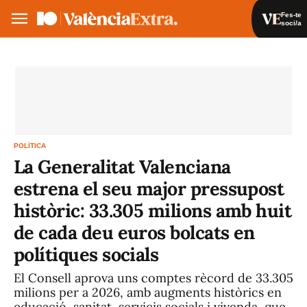
Fes-te
soci/a
Fes-te soci/a
Iniciar sessió
VA
ES
POLÍTICA
La Generalitat Valenciana
estrena el seu major pressupost
històric: 33.305 milions amb huit
de cada deu euros bolcats en
polítiques socials
El Consell aprova uns comptes rècord de 33.305
milions per a 2026, amb augments històrics en
educació, sanitat, servicis socials i vivenda, que