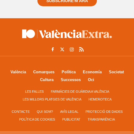
SUBSCRIURE'M ARA
València
Comarques
Política
Economía
Societat
Cultura
Successos
Oci
LES FALLES
FARMÀCIES DE GUÀRDIA A VALÈNCIA
LES MILLORS PLATGES DE VALÈNCIA
HEMEROTECA
CONTACTE
QUI SOM?
AVÍS LEGAL
PROTECCIÓ DE DADES
POLÍTICA DE COOKIES
PUBLICITAT
TRANSPARÈNCIA