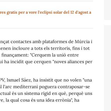
s gratis per a vore l'eclipsi solar del 12 d'agost a
mençat contactes amb plataformes de Múrcia i
nen incloure a tots els territoris, fins i tot
 finançament: "Cerquem la unió entre
qui ha incidit que cerquen "noves aliances per
PV, Ismael Sáez, ha insistit que no volen "una
ual l'arc mediterrani poguera contraposar-se
l'actual és un sistema rígid en què, perquè uns
, la qual cosa és una idea errònia", ha