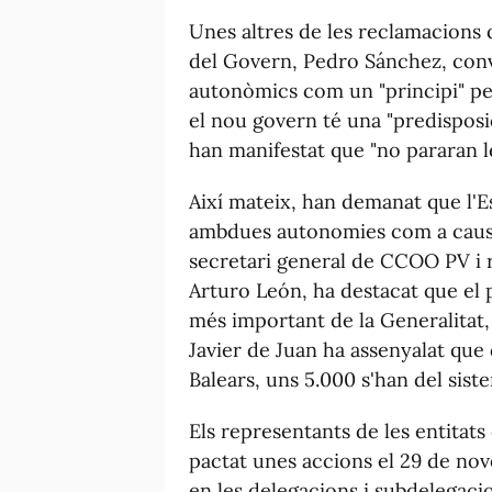
Unes altres de les reclamacions q
del Govern, Pedro Sánchez, con
autonòmics com un "principi" pe
el nou govern té una "predisposi
han manifestat que "no pararan l
Així mateix, han demanat que l'E
ambdues autonomies com a causa d
secretari general de CCOO PV i r
Arturo León, ha destacat que el
més important de la Generalitat,
Javier de Juan ha assenyalat que 
Balears, uns 5.000 s'han del sis
Els representants de les entita
pactat unes accions el 29 de nov
en les delegacions i subdelegaci