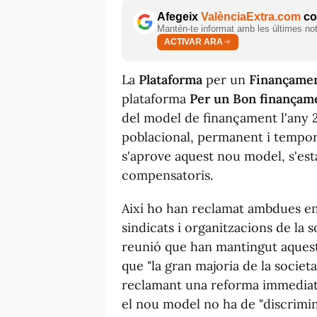
Afegeix
ValènciaExtra.com
com
Mantén-te informat amb les últimes notí
ACTIVAR ARA
La
Plataforma
per un
Finançamen
plataforma
Per un Bon finançamen
del model de finançament l'any 2
poblacional, permanent i tempor
s'aprove aquest nou model, s'es
compensatoris.
Així ho han reclamat ambdues enti
sindicats i organitzacions de la s
reunió que han mantingut aquest 
que "la gran majoria de la soci
reclamant una reforma immediata
el nou model no ha de "discrimina