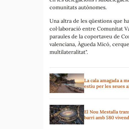
comunitats autònomes.
Una altra de les qüestions que h
col·laboració entre Comunitat V
paraules de la coportaveu de C
valenciana, Àgueda Micó, cerquen 
multilateralitat".
La cala amagada a m
estiu per les seues a
El Nou Mestalla tran
barri amb 580 viven