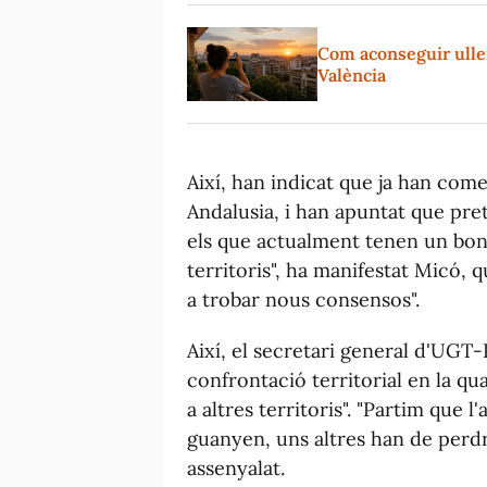
Com aconseguir ullere
València
Així, han indicat que ja han co
Andalusia, i han apuntat que prete
els que actualment tenen un bon
territoris", ha manifestat Micó, 
a trobar nous consensos".
Així, el secretari general d'UGT-
confrontació territorial en la q
a altres territoris". "Partim que 
guanyen, uns altres han de perdre
assenyalat.