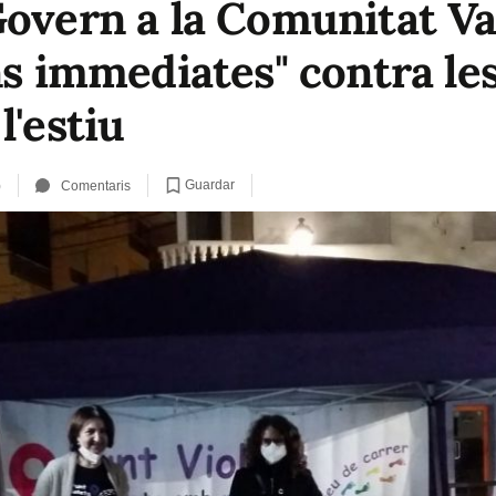
Govern a la Comunitat V
ns immediates" contra le
l'estiu
Guardar
)
Comentaris