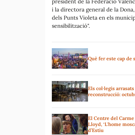
president de la Federació Valenc
i la directora general de la Dona
dels Punts Violeta en els munici
sensibilització".
Què fer este cap de 
Els col·legis arrasat
reconstrucció: octub
El Centre del Carme
Lloyd, ‘L'home mosca
d’Estiu