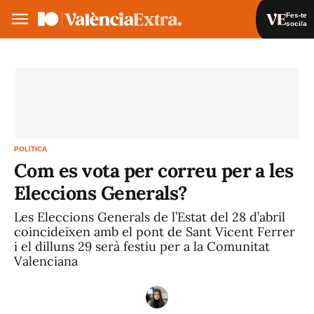
Fes-te
soci/a
Fes-te soci/a
Iniciar sessió
VA
ES
POLÍTICA
Com es vota per correu per a les
Eleccions Generals?
Les Eleccions Generals de l’Estat del 28 d’abril
coincideixen amb el pont de Sant Vicent Ferrer
i el dilluns 29 serà festiu per a la Comunitat
Valenciana